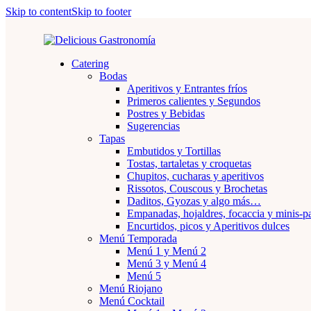
Skip to content
Skip to footer
Catering
Bodas
Aperitivos y Entrantes fríos
Primeros calientes y Segundos
Postres y Bebidas
Sugerencias
Tapas
Embutidos y Tortillas
Tostas, tartaletas y croquetas
Chupitos, cucharas y aperitivos
Rissotos, Couscous y Brochetas
Daditos, Gyozas y algo más…
Empanadas, hojaldres, focaccia y minis-
Encurtidos, picos y Aperitivos dulces
Menú Temporada
Menú 1 y Menú 2
Menú 3 y Menú 4
Menú 5
Menú Riojano
Menú Cocktail