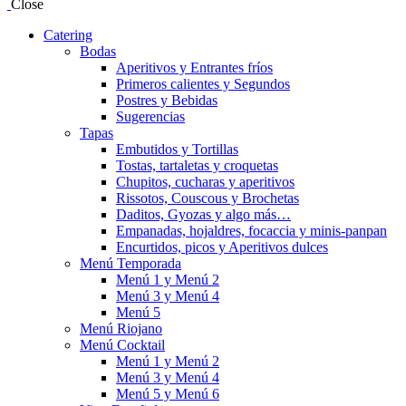
Close
Catering
Bodas
Aperitivos y Entrantes fríos
Primeros calientes y Segundos
Postres y Bebidas
Sugerencias
Tapas
Embutidos y Tortillas
Tostas, tartaletas y croquetas
Chupitos, cucharas y aperitivos
Rissotos, Couscous y Brochetas
Daditos, Gyozas y algo más…
Empanadas, hojaldres, focaccia y minis-panpan
Encurtidos, picos y Aperitivos dulces
Menú Temporada
Menú 1 y Menú 2
Menú 3 y Menú 4
Menú 5
Menú Riojano
Menú Cocktail
Menú 1 y Menú 2
Menú 3 y Menú 4
Menú 5 y Menú 6