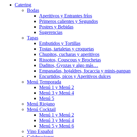
Catering
Bodas
Aperitivos y Entrantes fríos
Primeros calientes y Segundos
Postres y Bebidas
Sugerencias
Tapas
Embutidos y Tortillas
Tostas, tartaletas y croquetas
Chupitos, cucharas y aperitivos
Rissotos, Couscous y Brochetas
Daditos, Gyozas y algo más…
Empanadas, hojaldres, focaccia y minis-panpan
Encurtidos, picos y Aperitivos dulces
Menú Temporada
Menú 1 y Menú 2
Menú 3 y Menú 4
Menú 5
Menú Riojano
Menú Cocktail
Menú 1 y Menú 2
Menú 3 y Menú 4
Menú 5 y Menú 6
Vino Español
Celebraciones