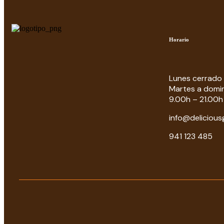
Horario
Lunes cerrado
Martes a domi
9.00h – 21.00h
info@delicious
941 123 485