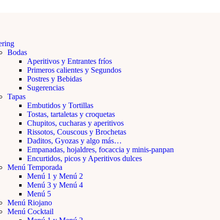
ering
Bodas
Aperitivos y Entrantes fríos
Primeros calientes y Segundos
Postres y Bebidas
Sugerencias
Tapas
Embutidos y Tortillas
Tostas, tartaletas y croquetas
Chupitos, cucharas y aperitivos
Rissotos, Couscous y Brochetas
Daditos, Gyozas y algo más…
Empanadas, hojaldres, focaccia y minis-panpan
Encurtidos, picos y Aperitivos dulces
Menú Temporada
Menú 1 y Menú 2
Menú 3 y Menú 4
Menú 5
Menú Riojano
Menú Cocktail