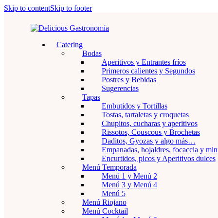
Skip to content
Skip to footer
Catering
Bodas
Aperitivos y Entrantes fríos
Primeros calientes y Segundos
Postres y Bebidas
Sugerencias
Tapas
Embutidos y Tortillas
Tostas, tartaletas y croquetas
Chupitos, cucharas y aperitivos
Rissotos, Couscous y Brochetas
Daditos, Gyozas y algo más…
Empanadas, hojaldres, focaccia y min
Encurtidos, picos y Aperitivos dulces
Menú Temporada
Menú 1 y Menú 2
Menú 3 y Menú 4
Menú 5
Menú Riojano
Menú Cocktail